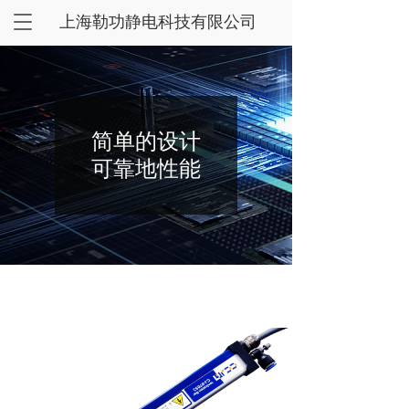
T
上海勒功静电科技有限公司
o
g
g
l
e
n
简单的设计
a
可靠地性能
v
i
g
a
t
i
o
n