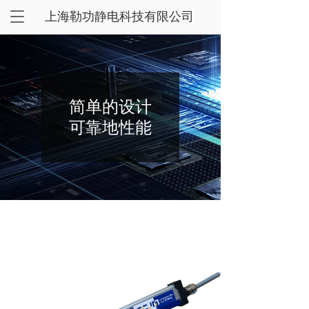
T
上海勒功静电科技有限公司
o
g
g
l
e
n
简单的设计
a
可靠地性能
v
i
g
a
t
i
o
n